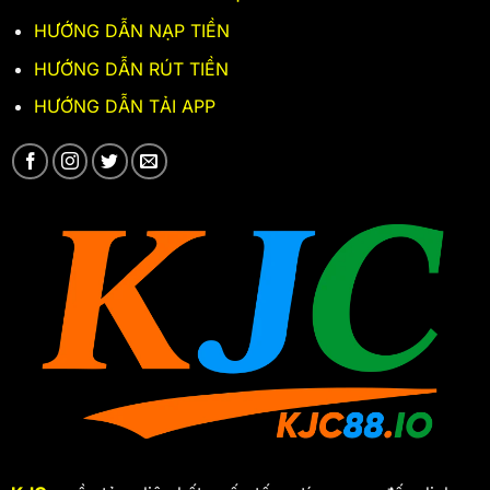
HƯỚNG DẪN NẠP TIỀN
HƯỚNG DẪN RÚT TIỀN
HƯỚNG DẪN TẢI APP