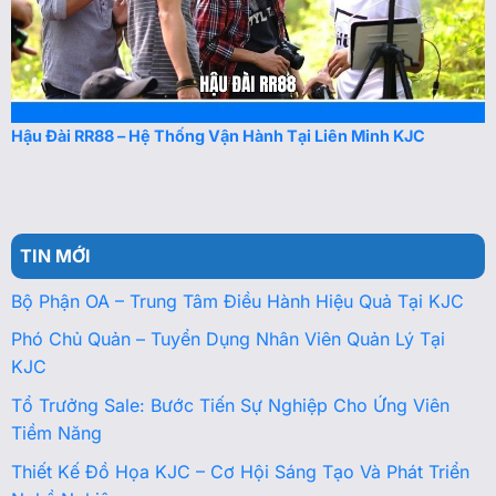
Hậu Đài RR88 – Hệ Thống Vận Hành Tại Liên Minh KJC
TIN MỚI
Bộ Phận OA – Trung Tâm Điều Hành Hiệu Quả Tại KJC
Phó Chủ Quản – Tuyển Dụng Nhân Viên Quản Lý Tại
KJC
Tổ Trưởng Sale: Bước Tiến Sự Nghiệp Cho Ứng Viên
Tiềm Năng
Thiết Kế Đồ Họa KJC – Cơ Hội Sáng Tạo Và Phát Triển